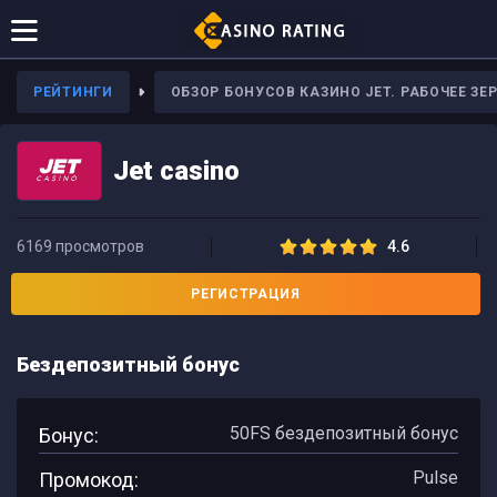
РЕЙТИНГИ
ОБЗОР БОНУСОВ КАЗИНО JET. РАБОЧЕЕ ЗЕ
Jet casino
6169 просмотров
4.6
РЕГИСТРАЦИЯ
Бездепозитный бонус
50FS бездепозитный бонус
Бонус:
Pulse
Промокод: