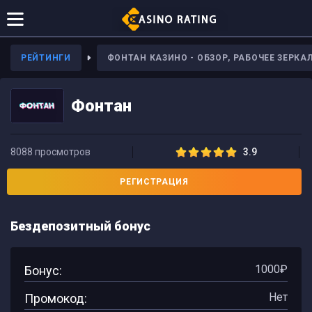
РЕЙТИНГИ
ФОНТАН КАЗИНО - ОБЗОР, РАБОЧЕЕ ЗЕРК
Фонтан
8088 просмотров
3.9
РЕГИСТРАЦИЯ
Бездепозитный бонус
1000₽
Бонус:
Нет
Промокод: