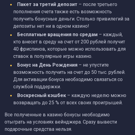
Пакет за третий депозит
– после третьего
пополнения счета также есть возможность
получить бонусные деньги. Столько привилегий за
депозиты нет ни в одном казино!
Бесплатные вращения по средам
– каждый,
кто внесет в среду на счет от 200 рублей получит
40 фриспинов, которые можно использовать для
ставок в популярные игры казино.
Бонус на День Рождения
– не упустите
возможность получить на счет до 50 тыс. рублей.
Для активации бонуса необходимо связаться со
службой поддержки.
Воскресный кэшбек
– каждую неделю можно
возвращать до 25 % от всех своих проигрышей.
Все полученные в казино бонусы необходимо
отыграть на условиях вейнджера. Сразу вывести
подарочные средства нельзя.