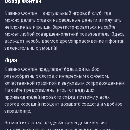
Обзор Фонтан
Казино Фонтан – виртуальный игровой клуб, где
можно делать ставки на реальные деньги и получать
неплохие выигрыши. Зарегистрироваться на сайте
может любой совершеннолетний пользователь. Здесь
вас ждет незабываемое времяпровождение и фонтан
увлекательных эмоций!
Игры
Казино Фонтан предлагает большой выбор
разнообразных слотов с интересным сюжетом,
качественной графикой и звуковым сопровождением.
На сайте представлены игры от ведущих
производителей игрового софта, поэтому у всех
слотов хороший процент возврата средств и удобное
управление.
Во многих слотах предусмотрена демо-версия,
которая позволяет изучить все правила, не делая