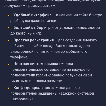
следующим преимуществам:
Удобный интерфейс
– в навигации сайта быстро
разберутся даже новички.
Большой выбор игр
– от увлекательных слотов
до карточных игр.
Простая регистрация
– для создания личного
кабинета на сайте понадобится только адрес
электронной почты или номер мобильного
телефона.
Честная система выплат
– если
пользовательское соглашение не нарушено,
пользователи гарантированно получают свой
выигрыш в полном размере.
Конфиденциальность
– все данные
пользователей защищены надежной системой
шифрования.