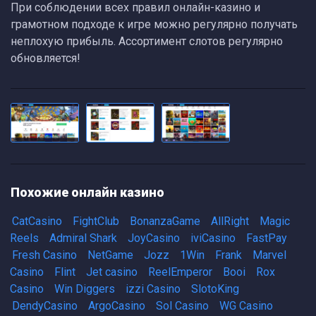
При соблюдении всех правил онлайн-казино и
грамотном подходе к игре можно регулярно получать
неплохую прибыль. Ассортимент слотов регулярно
обновляется!
Похожие онлайн казино
CatCasino
FightClub
BonanzaGame
AllRight
Magic
Reels
Admiral Shark
JoyCasino
iviCasino
FastPay
Fresh Casino
NetGame
Jozz
1Win
Frank
Marvel
Casino
Flint
Jet casino
ReelEmperor
Booi
Rox
Casino
Win Diggers
izzi Casino
SlotoKing
DendyCasino
ArgoCasino
Sol Casino
WG Casino