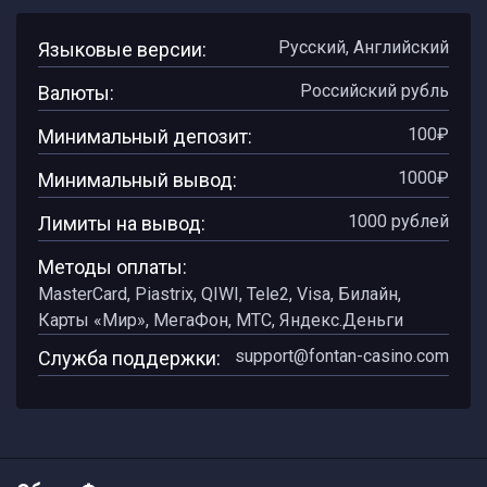
Русский, Английский
Языковые версии:
Российский рубль
Валюты:
100₽
Минимальный депозит:
1000₽
Минимальный вывод:
1000 рублей
Лимиты на вывод:
Методы оплаты:
MasterCard, Piastrix, QIWI, Tele2, Visa, Билайн,
Карты «Мир», МегаФон, МТС, Яндекс.Деньги
support@fontan-casino.com
Служба поддержки: