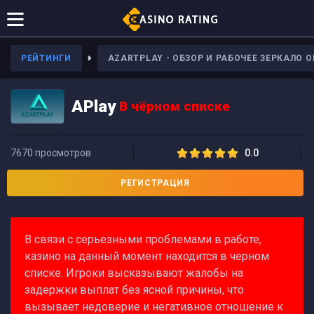
РЕЙТИНГИ
AZARTPLAY - ОБЗОР И РАБОЧЕЕ ЗЕРКАЛО 
APlay
В чёрном списке
7670 просмотров
0.0
РЕГИСТРАЦИЯ
В связи с серьезными проблемами в работе,
казино на данный момент находится в черном
списке. Игроки высказывают жалобы на
задержки выплат без ясной причины, что
вызывает недоверие и негативное отношение к