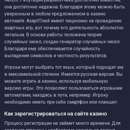
она достаточно надежна. Благодаря этому можно быть
уверенным в любом предложенном в казино
автомате. АзартПлей имеет лицензию на проведение
азартных игр, вот почему его деятельность абсолютно
легальна. В основе работы положена теория
случайных чисел, создан генератор случайных чисел.
Благодаря ему обеспечивается случайность
выпадения символов и честность результатов.
Игроки могут выбрать тот язык, который подходит им
в максимальной степени. Имеется русская версия. Вы
можете играть в казино, используя мобильную
версию игры. Это позволяет пользоваться игровыми
автоматами, находясь в пути, например. Игроку
необходимо иметь при себе смартфон или планшет.
Как зарегистрироваться на сайте казино
Процесс регистрации не займет много времени. Для