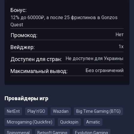
Бонус:
12% до 60000₽, а после 25 фриспинов в Gonzos
Quest
Нет
Промокод:
1х
Вейджер:
Не доступен для Украины
Доступен для стран:
Без ограничений
Максимальный вывод:
Провайдеры игр
NetEnt
Play’n’GO
Wazdan
Big Time Gaming (BTG)
Microgaming (Quickfire)
Quickspin
Amatic
Spinomenal
Betsoft Gaming
Evolution Gaming