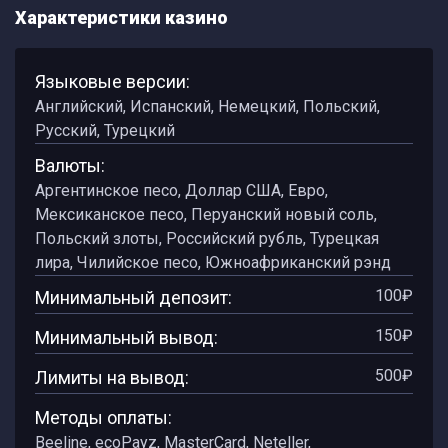
Характеристики казино
Языковые версии:
Английский, Испанский, Немецкий, Польский,
Русский, Турецкий
Валюты:
Аргентинское песо, Доллар США, Евро,
Мексиканское песо, Перуанский новый соль,
Польский злоты, Российский рубль, Турецкая
лира, Чилийское песо, Южноафриканский рэнд
100₽
Минимальный депозит:
150₽
Минимальный вывод:
500₽
Лимиты на вывод:
Методы оплаты:
Beeline, ecoPayz, MasterCard, Neteller,