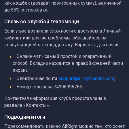
как кэшбек (возврат проигранных сумму), величиной
до 55%, и страховка.
Связь со службой техпомощи
Если у вас возникли сложности с доступом в Личный
кабинет или другие проблемы, обращайтесь за
консультацией в техподдержку. Варианты для связи:
Онлайн-чат - самый простой и оперативный
способ. Вкладка находится в правой средней части
экрана;
Электронная почта
support@allrightcasino.com
;
Номер телефона 74996096763.
Контактная информация клуба представлена в
разделе «Контакты».
Подводим итоги
Порекомендовать казино AllRight можно тем, кто хочет