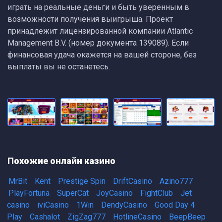
играть на реальные деньги и быть уверенным в
возможности получения выигрыша. Проект
принадлежит лицензированной компании Atlantic
Management B.V. (номер документа 139089). Если
финансовая удача окажется на вашей стороне, без
выплаты вы не останетесь.
Похожие онлайн казино
MrBit
Kent
Prestige Spin
DriftCasino
Azino777
PlayFortuna
SuperCat
JoyCasino
FightClub
Jet
casino
iviCasino
1Win
DendyCasino
Good Day 4
Play
Cashalot
ZigZag777
HotlineCasino
BeepBeep