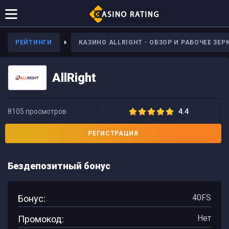
РЕЙТИНГИ
КАЗИНО ALLRIGHT - ОБЗОР И РАБОЧЕЕ ЗЕР
AllRight
8105 просмотров
4.4
РЕГИСТРАЦИЯ
Бездепозитный бонус
40FS
Бонус:
Нет
Промокод: