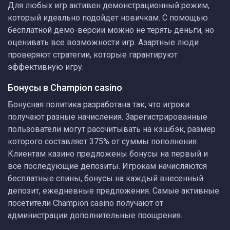
Для любых игр активен демонстрационный режим,
который идеально подойдет новичкам. С помощью
бесплатной демо-версии можно не терять деньги, но
оценивать все возможности игр. Азартные люди
проверяют стратегии, которые гарантируют
эффективную игру.
Бонусы в Champion casino
Бонусная политика разработана так, что игроки
получают разные начисления. Зарегистрированные
пользователи могут рассчитывать на кэшбэк, размер
которого составляет 375% от суммы пополнения.
Клиентам казино предложены бонусы на первый и
все последующие депозиты. Игрокам начисляются
бесплатные спины, бонусы на каждый внесенный
депозит, ежедневные предложения. Самые активные
посетители Champion casino получают от
администрации дополнительные поощрения.