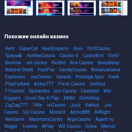
Похожие онлайн казино
Kent
SuperCat
ReelEmperor
Booi
DriftCasino
Триумф
HotlineCasino
Casino-X
LuckyBird
SlotV
Фонтан
Jet casino
RioBet
Rox Casino
BeepBeep
Admiral Shark
FastPay
DendyCasino
BonanzaGame
Explosino
JoyCasino
Vavada
Prestige Spin
Frank
PlayFortuna
Azino777
Fresh Casino
Slottica
F1Casino
Spinamba
izzi Casino
Cashalot
Win
Diggers
Good Day 4 Play
MrBit
SlotoKing
ZigZag777
1Win
iviCasino
Jozz
Kaktuz
Joo
Casino
Sol Casino
MisterX
Azino888
AllRight
NetGame
MaximumCasino
ArgoCasino
Agent no
Wager
1xslots
APlay
WG Casino
Volna
Marvel