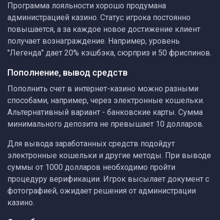
Программа лояльности хорошо продумана
администрацией казино. Статус игрока постоянно
повышается, а за каждое новое достижение клиент
получает вознаграждение. Например, уровень
"Легенда" дает 20% кэшбэка, сюрприз и 50 фриспинов.
Пополнение, вывод средств
Пополнить счет в интернет-казино можно разными
способами, например, через электронные кошельки.
Альтернативный вариант - банковские карты. Сумма
минимального депозита не превышает 10 долларов.
Для вывода заработанных средств подойдут
электронные кошельки и другие методы. При выводе
суммы от 1000 долларов необходимо пройти
процедуру верификации. Игрок высылает документ с
фотографией, ожидает решения от администрации
казино.