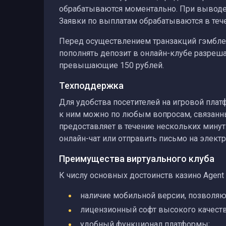
обрабатываются моментально. При выводе 
Заявки по выплатам обрабатываются в тече
Перед осуществлением транзакций гэмбле
пополнять депозит в онлайн-клубе разреша
превышающие 150 рублей.
Техподдержка
Для удобства посетителей на игровой плат
к ним можно по любым вопросам, связанны
предоставляет в течение нескольких минут
онлайн-чат или отправить письмо на элект
Преимущества виртуального клуба
К числу основных достоинств казино Agent 
наличие мобильной версии, позволяю
лицензионный софт высокого качест
удобный функционал платформы;