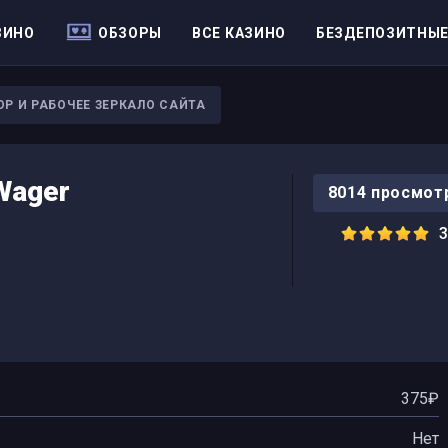
ЗИНО
ОБЗОРЫ
ВСЕ КАЗИНО
БЕЗДЕПОЗИТНЫЕ
Kent
ОР И РАБОЧЕЕ ЗЕРКАЛО САЙТА
RioBet
Rox Casino
Wager
8014 просмот
CatCasino
3
SuperCat
PlayFortuna
Vavada
Flint
JoyCasino
375₽
FastPay
Нет