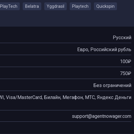
PlayTech
Belatra
Yggdrasil
Playtech
Quickspin
Azino888
NetGame
WG Casino
Русский
MaximumCasino
Евро, Российский рубль
BeepBeep
100₽
BonanzaGame
750₽
HotlineCasino
Без ограничений
DendyCasino
IWI, Visa/MasterCard, Билайн, Мегафон, МТС, Яндекс Деньги
Good Day 4 Play
Booi
support@agentnowager.com
777Original