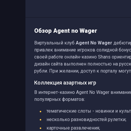
Обзор Agent no Wager
Виртуальный клуб
Agent No Wager
дебютир
привлек внимание игроков солидной бону
своей работе онлайн-казино Shans ориенти
дизайн сайта выполнен полностью на русс
рубли. При желании, доступ к порталу могут
Коллекция азартных игр
В интернет-казино Agent No Wager вниман
популярных форматов:
тематические слоты - новинки и культ
несколько разновидностей рулетки;
карточные развлечения;