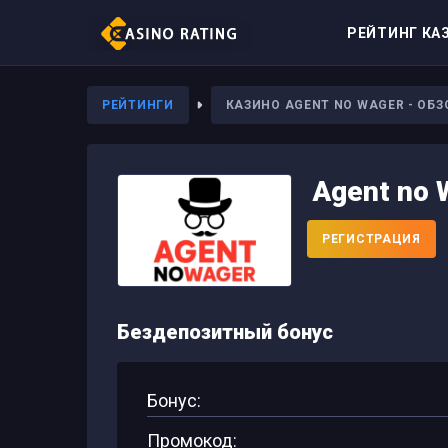
РЕЙТИНГ КА
РЕЙТИНГИ
КАЗИНО AGENT NO WAGER - ОБЗ
Agent no 
РЕГИСТРАЦИЯ
Бездепозитный бонус
Бонус:
Промокод: