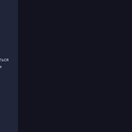
ться
и