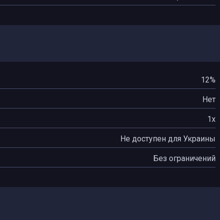
LuckyBird
Jozz
Marvel Casino
Spinamba
12%
ReelEmperor
Нет
1xslots
1х
Фонтан
Не доступен для Украины
Admiral Shark
Без ограничений
Agent no Wager
Slottica
Триумф
Win Diggers