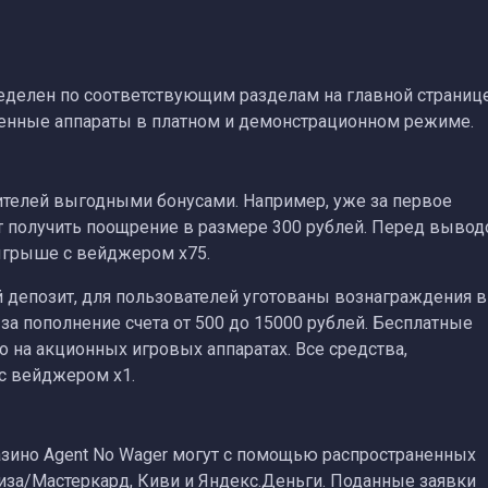
MrBit
APlay
Explosino
ределен по соответствующим разделам на главной страниц
вленные аппараты в платном и демонстрационном режиме.
ZigZag777
ArgoCasino
тителей выгодными бонусами. Например, уже за первое
т получить поощрение в размере 300 рублей. Перед выво
тыгрыше с вейджером х75.
депозит, для пользователей уготованы вознаграждения в
за пополнение счета от 500 до 15000 рублей. Бесплатные
 на акционных игровых аппаратах. Все средства,
с вейджером х1.
азино Agent No Wager могут с помощью распространенных
иза/Мастеркард, Киви и Яндекс.Деньги. Поданные заявки